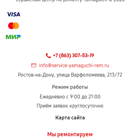
Если комплектующие куплены
самостоятельно
Гарантия на выполненные работы может
сохраняться полностью или частично, если
соблюдены следующие условия:
Предоставленные детали подходят по
техническим параметрам и не имеют внешних
+7 (863) 307-53-19
дефектов.
info@service-yamaguchi-rem.ru
Установка была выполнена нашим сервисным
Ростов-на-Дону, улица Варфоломеева, 213/72
центром.
При этом гарантия на сами комплектующие
Режим работы
остается на стороне производителя или
Ежедневно с 9:00 до 21:00
продавца. За качество сторонних деталей
Приём заявок круглосуточно
сервисный центр ответственности не несет.
Карта сайта
Мы ремонтируем