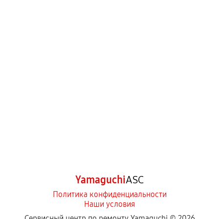
Когда гарантия не действует
Нарушение правил эксплуатации,
механические повреждения, попадание влаги,
перегрев, коррозия.
Самостоятельный ремонт или вмешательство
третьих лиц.
Естественный износ деталей, если иное не
предусмотрено отдельно.
Обращение после окончания гарантийного
срока.
Программные сбои, если это не указано в
Yamaguchi
ASC
отдельных условиях.
Политика конфиденциальности
Наши условия
Сервисный центр по ремонту Yamaguchi ©
2026