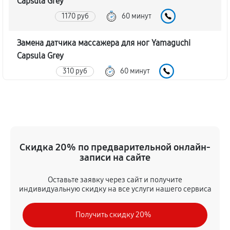
Capsula Grey
1170 руб
60 минут
Замена датчика массажера для ног Yamaguchi
Capsula Grey
310 руб
60 минут
Замена шнура массажера для ног Yamaguchi
Capsula Grey
220 руб
60 минут
Скидка 20% по предварительной онлайн-
Ремонт электроплаты массажера для ног
записи на сайте
Yamaguchi Capsula Grey
Оставьте заявку через сайт и получите
710 руб
60 минут
индивидуальную скидку на все услуги нашего сервиса
Ремонт после залития
Получить скидку 20%
1840 руб
60 минут