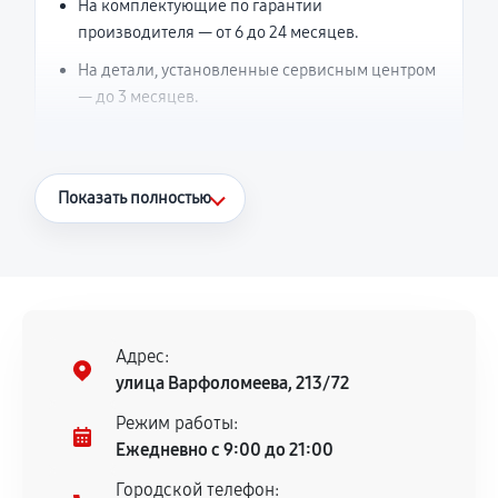
На комплектующие по гарантии
производителя — от 6 до 24 месяцев.
На детали, установленные сервисным центром
— до 3 месяцев.
Что считается гарантийным случаем
Показать полностью
Повторное возникновение неисправности,
напрямую связанной с выполненным
ремонтом.
Поломка установленной детали при
нормальной эксплуатации в течение
Адрес:
гарантийного срока.
улица Варфоломеева, 213/72
Несоответствие комплектующей заявленным
Режим работы:
техническим характеристикам.
Ежедневно с 9:00 до 21:00
Городской телефон: