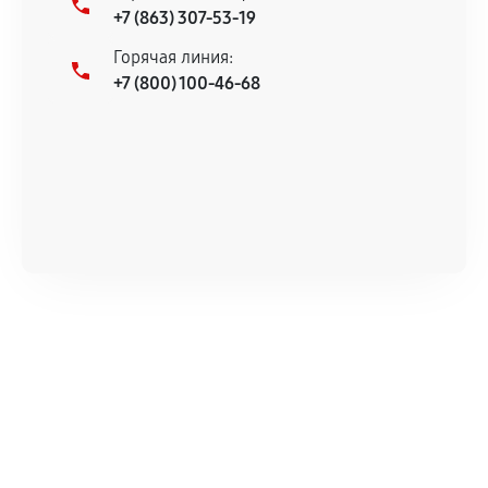
+7 (863) 307-53-19
Документы для подтверждения
Горячая линия:
гарантии
+7 (800) 100-46-68
Гарантийный талон.
Акт выполненных работ с датой, перечнем
услуг и сроком гарантии.
Документы на установленные комплектующие
и кассовый чек.
Расширенная гарантия
В некоторых случаях возможно оформление
расширенной гарантии. Стоимость, сроки и
условия продления согласовываются отдельно и
фиксируются в документах.