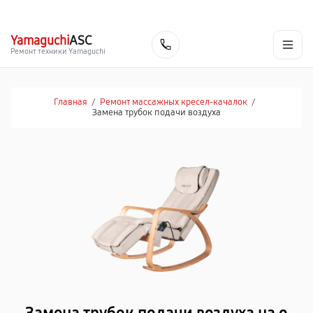
г. Ростов-на-Дону
Ежедневно с 9:00 до 21:00
+7 (863) 307-53-19
Yamaguchi
ASC
Заказать
Ремонт техники Yamaguchi
Главная
/
Ремонт массажных кресел-качалок
/
Замена трубок подачи воздуха