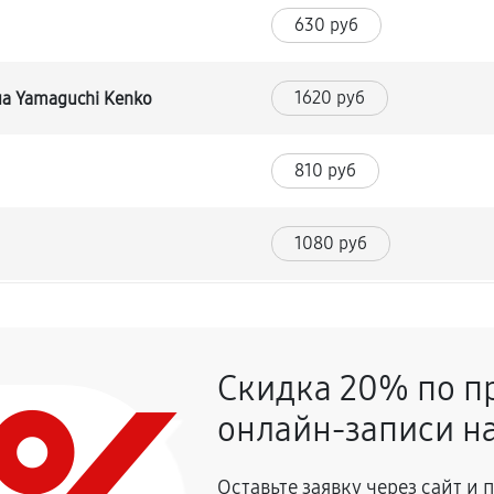
630 руб
1620 руб
а Yamaguchi Kenko
810 руб
1080 руб
1350 руб
Скидка 20% по п
3510 руб
 кресла Yamaguchi Kenko
онлайн-записи на
3420 руб
а Yamaguchi Kenko
Оставьте заявку через сайт и