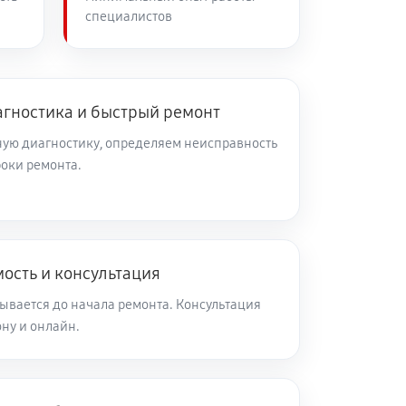
специалистов
60 минут
Заказать
60 минут
Заказать
агностика и быстрый ремонт
ую диагностику, определяем неисправность
роки ремонта.
60 минут
Заказать
60 минут
Заказать
ость и консультация
60 минут
Заказать
ывается до начала ремонта. Консультация
ну и онлайн.
60 минут
Заказать
60 минут
Заказать