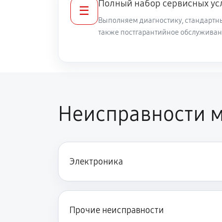
Полный набор сервисных ус
☰
Выполняем диагностику, стандартны
Ремонт каркаса массажного кресл
также постгарантийное обслуживан
Полное ТО массажного кресла Ya
Ремонт микро-лифта массажного 
Неисправности м
Электроника
Прочие неисправности