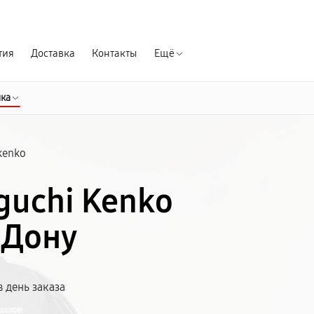
Гарантия д
тия
Доставка
Контакты
Ещё
ика
kenko
guchi Kenko
-Дону
 день заказа