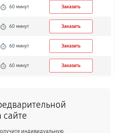
60 минут
Заказать
60 минут
Заказать
60 минут
Заказать
60 минут
Заказать
60 минут
Заказать
редварительной
60 минут
Заказать
 сайте
60 минут
Заказать
 получите индивидуальную