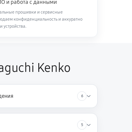
О и работа с данными
альные прошивки и сервисные
60 минут
Заказать
юдаем конфиденциальность и аккуратно
и устройства.
60 минут
Заказать
60 минут
Заказать
aguchi Kenko
дения
6
5