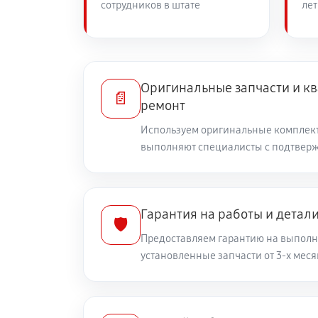
сотрудников в штате
лет
Замена пневмокамеры массажного
Замена основного двигателя
Оригинальные запчасти и 
📄
ремонт
Замена двигателя подъема/спуска
Используем оригинальные комплек
выполняют специалисты с подтвер
Ремонт основного массажного бл
Гарантия на работы и детал
🛡️
Ремонт подъемного механизма
Предоставляем гарантию на выполн
установленные запчасти от 3-х меся
Ремонт шума в массажном кресле
Ремонт механических неисправно