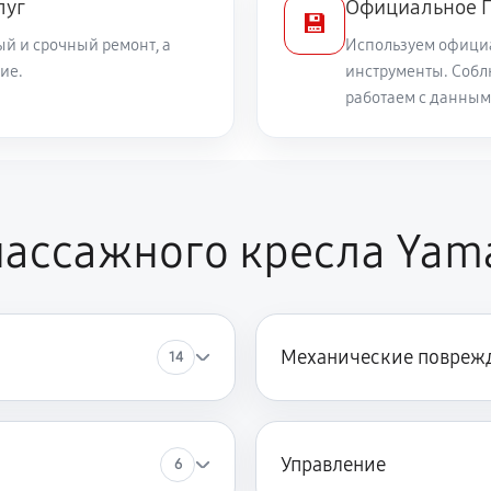
луг
Официальное П
💾
й и срочный ремонт, а
Используем офици
1350 руб
а Yamaguchi Kenko
ие.
инструменты. Собл
работаем с данным
1260 руб
maguchi Kenko
2250 руб
кресла Yamaguchi Kenko
ассажного кресла Yam
Механические повреж
14
Управление
6