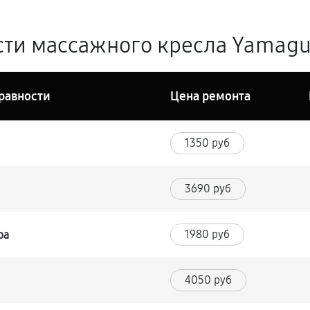
ти массажного кресла Yamaguc
равности
Цена ремонта
1350 руб
3690 руб
1980 руб
ра
4050 руб