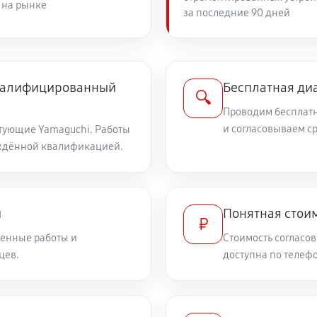
 на рынке
за последние 90 дней
630 руб
 кресла Yamaguchi Kenko
4500 руб
квалифицированный
Бесплатная ди
🔍
Проводим бесплатн
3150 руб
и согласовываем с
тующие Yamaguchi. Работы
ждённой квалификацией.
2700 руб
ока
и
Понятная стоим
₽
1710 руб
енные работы и
Стоимость согласов
цев.
доступна по телефо
720 руб
1440 руб
стей