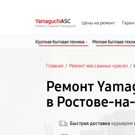
г. Ростов-на-Дону
Ежедневно с 9:00 до 21:00
Yamaguchi
ASC
Цены на ремонт
Гаран
Ремонт техники Yamaguchi
Крупная бытовая техника
Мелкая бытовая техн
Главная
/
Ремонт массажных кресел
/
Ремонт Yama
в Ростове-на
Быстрая доставка
курьером в