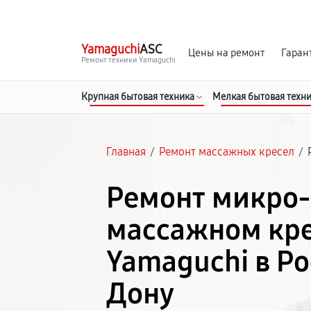
г. Ростов-на-Дону
Ежедневно с 9:00 до 21:00
Yamaguchi
ASC
Цены на ремонт
Гаран
Ремонт техники Yamaguchi
Крупная бытовая техника
Мелкая бытовая техн
Главная
/
Ремонт массажных кресел
/
Ремонт микро-
массажном кр
Yamaguchi в Ро
Дону