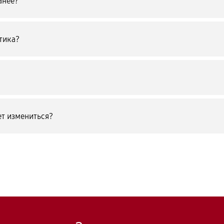
анее?
тика?
т измениться?