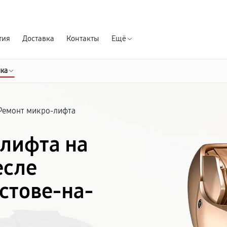
Гарантия д
тия
Доставка
Контакты
Ещё
ика
Ремонт микро-лифта
лифта на
есле
стове-на-