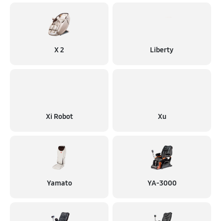
X 2
Liberty
Xi Robot
Xu
Yamato
YA-3000