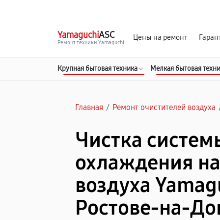
г. Ростов-на-Дону
Ежедневно с 9:00 до 21:00
Yamaguchi
ASC
Цены на ремонт
Гаран
Ремонт техники Yamaguchi
Крупная бытовая техника
Мелкая бытовая техн
Главная
/
Ремонт очистителей воздуха
Чистка систем
охлаждения на
воздуха Yamagu
Ростове-на-До