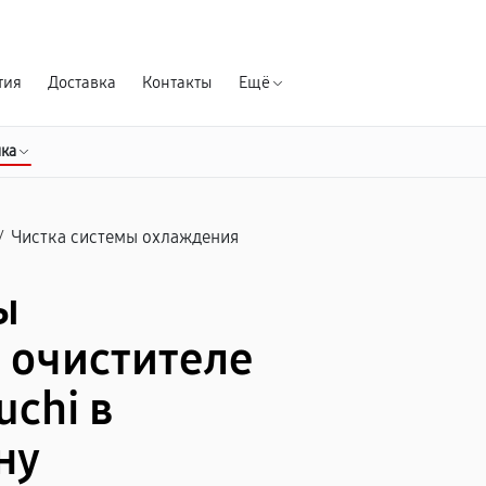
Гарантия д
тия
Доставка
Контакты
Ещё
ика
/
Чистка системы охлаждения
ы
 очистителе
chi в
ну