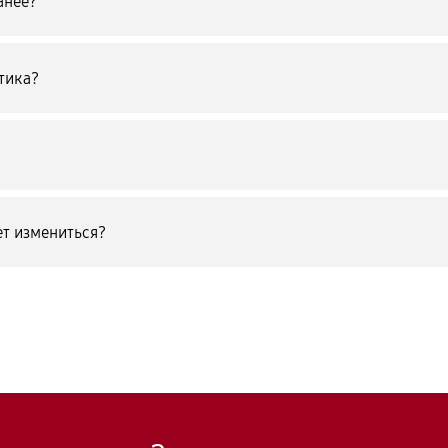
анее?
тика?
т измениться?